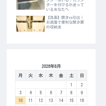
ンターはいる？カウン
ターを付けるか迷って
いるあなたへ
【洗面】開きvs引出｜
お洒落で便利な開き扉
の収納法
2026年8月
月
火
水
木
金
土
日
1
2
3
4
5
6
7
8
9
10
11
12
13
14
15
16