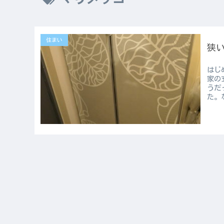
住まい
狭
はじ
家の
うだ
た。