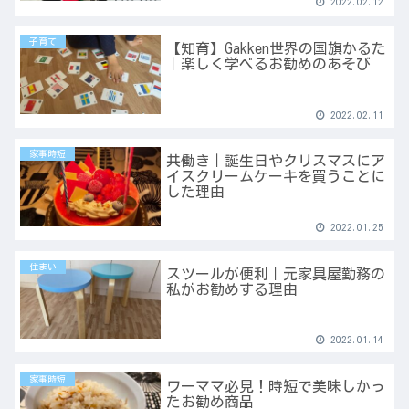
2022.02.12
子育て
【知育】Gakken世界の国旗かるた
｜楽しく学べるお勧めのあそび
2022.02.11
家事時短
共働き｜誕生日やクリスマスにア
イスクリームケーキを買うことに
した理由
2022.01.25
住まい
スツールが便利｜元家具屋勤務の
私がお勧めする理由
2022.01.14
家事時短
ワーママ必見！時短で美味しかっ
たお勧め商品