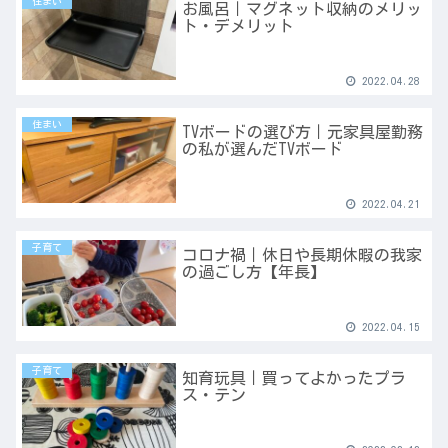
住まい
お風呂｜マグネット収納のメリッ
ト・デメリット
2022.04.28
住まい
TVボードの選び方｜元家具屋勤務
の私が選んだTVボード
2022.04.21
子育て
コロナ禍｜休日や長期休暇の我家
の過ごし方【年長】
2022.04.15
子育て
知育玩具｜買ってよかったプラ
ス・テン