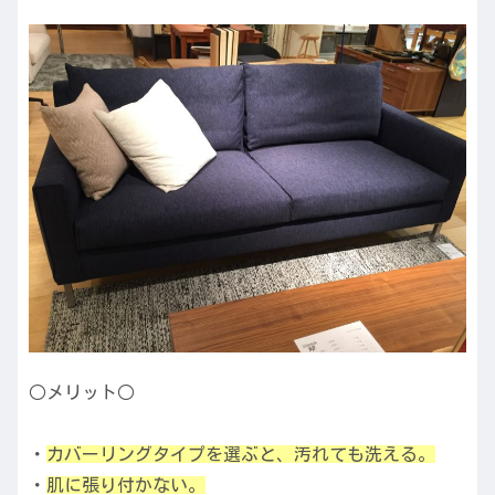
○メリット○
・
カバーリングタイプを選ぶと、汚れても洗える。
・
肌に張り付かない。