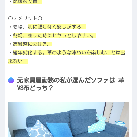
・
比較的安価。
〇デメリット〇
・夏場、
肌に張り付く感じがする。
・
冬場、座った時にヒヤっとしやすい。
・
高級感に欠ける。
・
経年劣化する。革のような味わいを楽しむことは出
来ない。
元家具屋勤務の私が選んだソファは 革
VS布どっち？