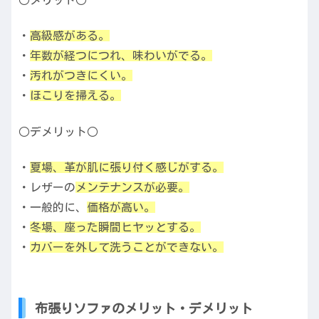
○メリット○
・
高級感がある。
・
年数が経つにつれ、味わいがでる。
・
汚れがつきにくい。
・
ほこりを掃える。
○デメリット○
・
夏場、革が肌に張り付く感じがする。
・レザーの
メンテナンスが必要。
・一般的に、
価格が高い。
・
冬場、座った瞬間ヒヤッとする。
・
カバーを外して洗うことができない。
布張りソファのメリット・デメリット