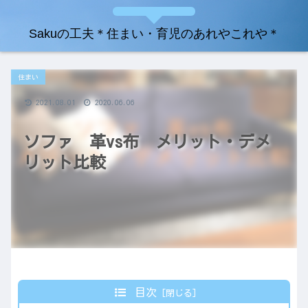
Sakuの工夫＊住まい・育児のあれやこれや＊
住まい
2021.08.01
2020.06.06
ソファ 革vs布 メリット・デメ
リット比較
目次