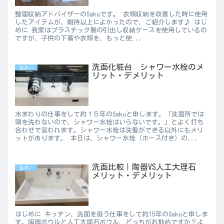
整理収納アドバイザーのSakuです。 衣類収納を改善した時に使用
したアイテムが、期待以上によかったので、ご紹介します♪ はじ
めに 我家はプラスチック製の引出し収納ケースを使用しているの
ですが、子供の下着や衣類を、もっと使...
洗面化粧台 シャワー水栓のメ
住まい
リット・デメリット
水まわりの仕事をして約１５年のSakuと申します。「洗面所では
頭を洗わないので、シャワー水栓はいらないです。」とよく打ち
合わせで言われます。シャワー水栓は洗髪ができる以外にもメリ
ットがあります。 本日は、シャワー水栓（ホース付き）の...
洗面比較｜陶器VS人工大理石
住まい
メリット・デメリット
はじめに キッチン、洗面を扱う仕事をして約15年のSakuと申しま
す。陶器ボウルと人工大理石ボウル、どっちがお勧めですか？よ