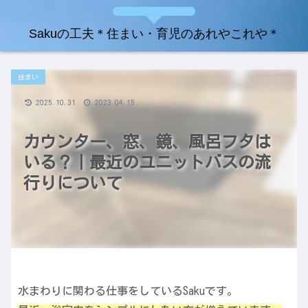
Sakuの工夫＊住まい・育児のあれやこれや＊
住まい
2025.10.31
2023.04.15
カウンター、窓、鏡、風呂フタは
いる？｜最近のユニットバスの流
行りについて
水まわりに関わる仕事をしているSakuです。