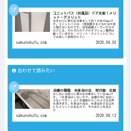
ユニットバス（お風呂）ドア比較｜メリ
ット・デメリット
水まわりに関わる仕事をして約１５年のSakuで
す。ユニットバスは、1度設置するとなかなか取
り替えないものです。住宅設備メーカーのカタ
ログには、それぞれのドアのオプション費用は
載っていますが、メリット・デメリットについ
ては詳しく説明されてい...
sakunokufu.com
2020.09.30
合わせて読みたい
浴槽の種類 半身浴の台 有VS無 比較
はじめに水回りに関わる仕事をしているSakuで
す。「半身浴はしないので、浴槽の中に台はい
らないです！」よくお客様からこのようなお声
を頂きます。半身浴の台は、半身浴をする以外
にもメリットがあるので、そのあたりを伝え
た...
sakunokufu.com
2020.06.12