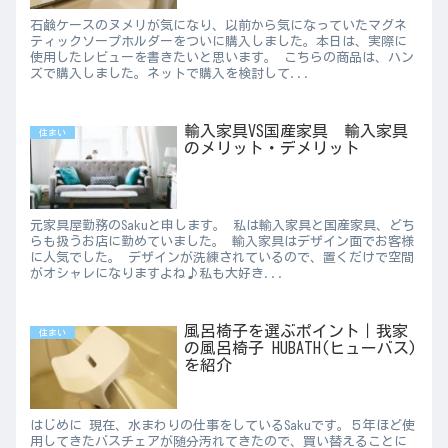
石鹸ケースのヌメリが気になり、以前から気になっていたマグネ
ティックソープホルダーをついに購入しました。本日は、実際に
使用したレビューを書きたいと思います。 こちらの商品は、ハン
ズで購入しました。ネットで購入を検討して...
輸入家具VS国産家具 輸入家具
住まい
のメリット・デメリット
元家具屋勤務のSakuと申します。 私は輸入家具と国産家具、どち
らも扱うお店に勤めていました。 輸入家具はデザイン面でお客様
に人気でした。 デザインが洗練されているので、置くだけで空間
がオシャレになりますよね♪私も大好き...
風呂椅子を選ぶポイント｜我家
住まい
の風呂椅子 HUBATH(ヒューバス)
を紹介
はじめに 現在、水まわりの仕事をしているSakuです。５年ほど使
用してきたバスチェアが随分汚れてきたので、買い替えることに