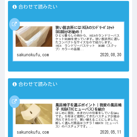
合わせて読みたい
狭い脱衣所にはIKEAのﾗﾝﾄﾞﾘｰﾊﾞｽｹｯﾄ
SKUBBがお勧め！
ひとり暮らしの時から、IKEAのランドリーバス
ケットSKUBBを使っています。狭い脱衣所に適し
たコンパクトなサイズなので紹介します。
IKEA ランドリーバスケット SKUBB（スクッ
ブ）カラーの品揃...
sakunokufu.com
2020.08.30
合わせて読みたい
風呂椅子を選ぶポイント｜我家の風呂椅
子 HUBATH(ヒューバス)を紹介
はじめに現在、水まわりの仕事をしているSaku
です。５年ほど使用してきたバスチェアが随分
汚れてきたので、買い替えることにしました。
新しく選んだ商品はコチラ！HUBATH（ヒューバ
ス）のバスチェアです。...
sakunokufu.com
2020.05.11