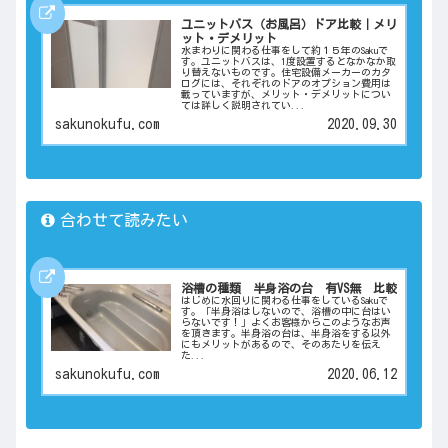
ユニットバス（お風呂）ドア比較｜メリ
ット・デメリット
水まわりに関わる仕事をして約１５年のSakuで
す。ユニットバスは、1度設置するとなかなか取
り替えないものです。住宅設備メーカーのカタ
ログには、それぞれのドアのオプション費用は
載っていますが、メリット・デメリットについ
ては詳しく説明されてい...
sakunokufu.com
2020.09.30
合わせて読みたい
浴槽の種類 半身浴の台 有VS無 比較
はじめに水回りに関わる仕事をしているSakuで
す。「半身浴はしないので、浴槽の中に台はい
らないです！」よくお客様からこのようなお声
を頂きます。半身浴の台は、半身浴をする以外
にもメリットがあるので、そのあたりを伝え
た...
sakunokufu.com
2020.06.12